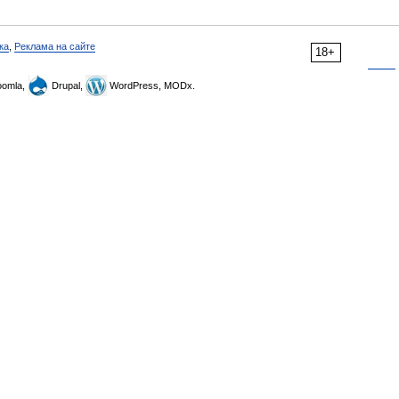
ка
,
Реклама на сайте
18+
omla,
Drupal,
WordPress, MODx.