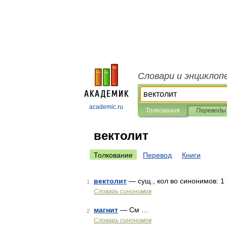
Словари и энциклоп
academic.ru
Толкования
Переводы
вектолит
Толкование
Перевод
Книги
вектолит
— сущ., кол во синонимов: 1 
1
Словарь синонимов
магнит
— См …
2
Словарь синонимов